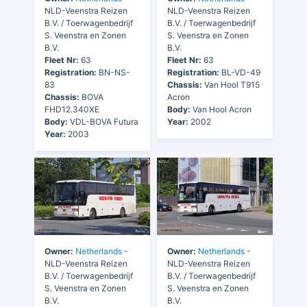
NLD-Veenstra Reizen
NLD-Veenstra Reizen
B.V. / Toerwagenbedrijf
B.V. / Toerwagenbedrijf
S. Veenstra en Zonen
S. Veenstra en Zonen
B.V.
B.V.
Fleet Nr:
63
Fleet Nr:
63
Registration:
BN-NS-
Registration:
BL-VD-49
83
Chassis:
Van Hool T915
Chassis:
BOVA
Acron
FHD12.340XE
Body:
Van Hool Acron
Body:
VDL-BOVA Futura
Year:
2002
Year:
2003
Owner:
Netherlands
-
Owner:
Netherlands
-
NLD-Veenstra Reizen
NLD-Veenstra Reizen
B.V. / Toerwagenbedrijf
B.V. / Toerwagenbedrijf
S. Veenstra en Zonen
S. Veenstra en Zonen
B.V.
B.V.