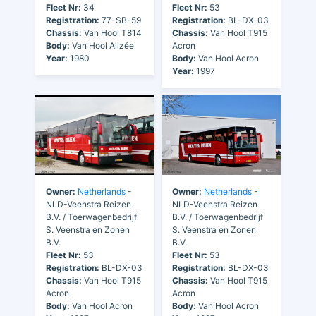
Fleet Nr:
34
Fleet Nr:
53
Registration:
77-SB-59
Registration:
BL-DX-03
Chassis:
Van Hool T814
Chassis:
Van Hool T915
Body:
Van Hool Alizée
Acron
Year:
1980
Body:
Van Hool Acron
Year:
1997
Owner:
Netherlands
-
Owner:
Netherlands
-
NLD-Veenstra Reizen
NLD-Veenstra Reizen
B.V. / Toerwagenbedrijf
B.V. / Toerwagenbedrijf
S. Veenstra en Zonen
S. Veenstra en Zonen
B.V.
B.V.
Fleet Nr:
53
Fleet Nr:
53
Registration:
BL-DX-03
Registration:
BL-DX-03
Chassis:
Van Hool T915
Chassis:
Van Hool T915
Acron
Acron
Body:
Van Hool Acron
Body:
Van Hool Acron