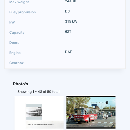
24400
D3
315 kW
62T
DAF
Photo's
Showing 1 - 48 of 50 total