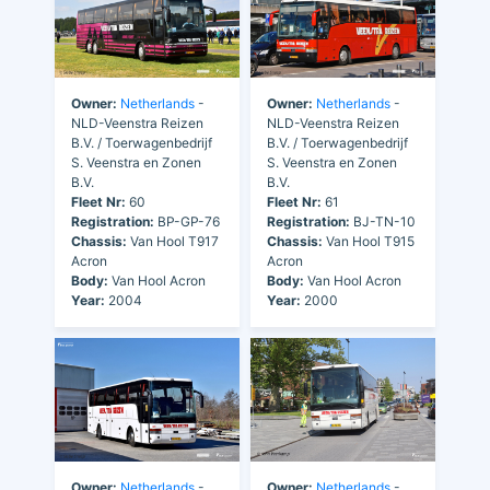
Owner:
Netherlands
-
Owner:
Netherlands
-
NLD-Veenstra Reizen
NLD-Veenstra Reizen
B.V. / Toerwagenbedrijf
B.V. / Toerwagenbedrijf
S. Veenstra en Zonen
S. Veenstra en Zonen
B.V.
B.V.
Fleet Nr:
60
Fleet Nr:
61
Registration:
BP-GP-76
Registration:
BJ-TN-10
Chassis:
Van Hool T917
Chassis:
Van Hool T915
Acron
Acron
Body:
Van Hool Acron
Body:
Van Hool Acron
Year:
2004
Year:
2000
Owner:
Netherlands
-
Owner:
Netherlands
-