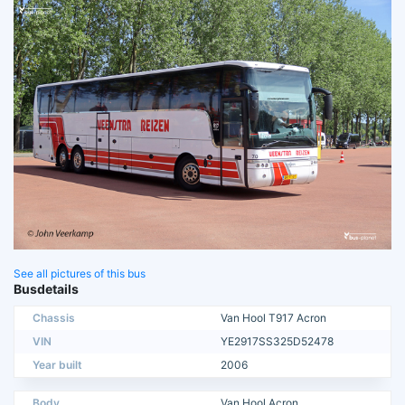
See all pictures of this bus
Busdetails
Chassis
Van Hool T917 Acron
VIN
YE2917SS325D52478
Year built
2006
Body
Van Hool Acron