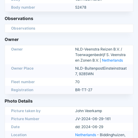
Body number
52478
Observations
Observations
Owner
Owner
NLD-Veenstra Reizen B.V. /
Toerwagenbedrijf S. Veenstra
en Zonen B.V. |
Netherlands
Owner Place
NLD-BuitenpostEinsteinstraat
7, 9285WN
Fleet number
70
Registration
BR-TT-27
Photo Details
Picture taken by
John Veerkamp
Picture Number
JV-2024-06-29-161
Date
dd: 2024-06-29
Location
Netherlands
- Biddinghuizen,