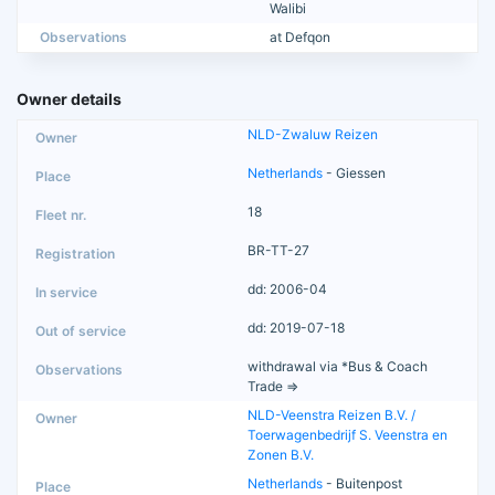
Walibi
Observations
at Defqon
Owner details
NLD-Zwaluw Reizen
Netherlands
- Giessen
18
BR-TT-27
dd: 2006-04
dd: 2019-07-18
withdrawal via *Bus & Coach
Trade =>
NLD-Veenstra Reizen B.V. /
Toerwagenbedrijf S. Veenstra en
Zonen B.V.
Netherlands
- Buitenpost