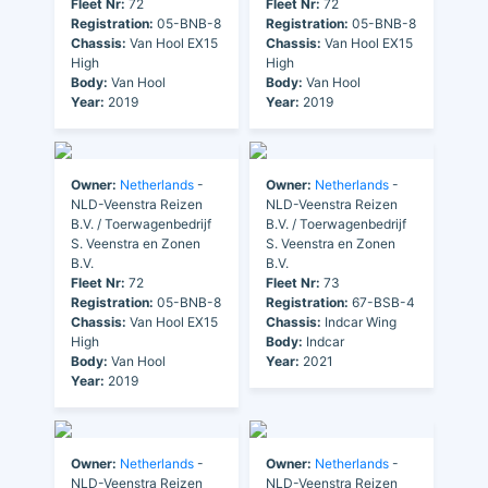
Fleet Nr:
72
Fleet Nr:
72
Registration:
05-BNB-8
Registration:
05-BNB-8
Chassis:
Van Hool EX15
Chassis:
Van Hool EX15
High
High
Body:
Van Hool
Body:
Van Hool
Year:
2019
Year:
2019
Owner:
Netherlands
-
Owner:
Netherlands
-
NLD-Veenstra Reizen
NLD-Veenstra Reizen
B.V. / Toerwagenbedrijf
B.V. / Toerwagenbedrijf
S. Veenstra en Zonen
S. Veenstra en Zonen
B.V.
B.V.
Fleet Nr:
72
Fleet Nr:
73
Registration:
05-BNB-8
Registration:
67-BSB-4
Chassis:
Van Hool EX15
Chassis:
Indcar Wing
High
Body:
Indcar
Body:
Van Hool
Year:
2021
Year:
2019
Owner:
Netherlands
-
Owner:
Netherlands
-
NLD-Veenstra Reizen
NLD-Veenstra Reizen