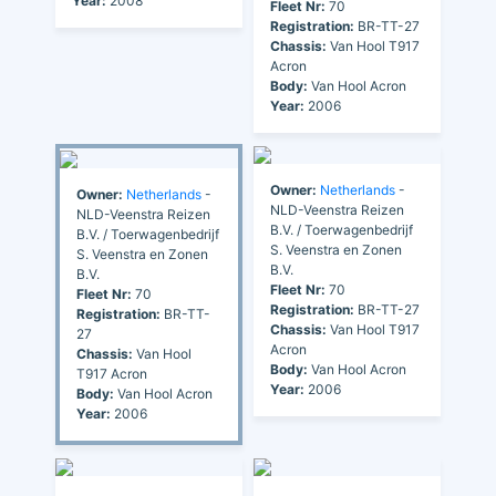
Year:
2008
Fleet Nr:
70
Registration:
BR-TT-27
Chassis:
Van Hool T917
Acron
Body:
Van Hool Acron
Year:
2006
Owner:
Netherlands
-
Owner:
Netherlands
-
NLD-Veenstra Reizen
NLD-Veenstra Reizen
B.V. / Toerwagenbedrijf
B.V. / Toerwagenbedrijf
S. Veenstra en Zonen
S. Veenstra en Zonen
B.V.
B.V.
Fleet Nr:
70
Fleet Nr:
70
Registration:
BR-TT-27
Registration:
BR-TT-
Chassis:
Van Hool T917
27
Acron
Chassis:
Van Hool
Body:
Van Hool Acron
T917 Acron
Year:
2006
Body:
Van Hool Acron
Year:
2006