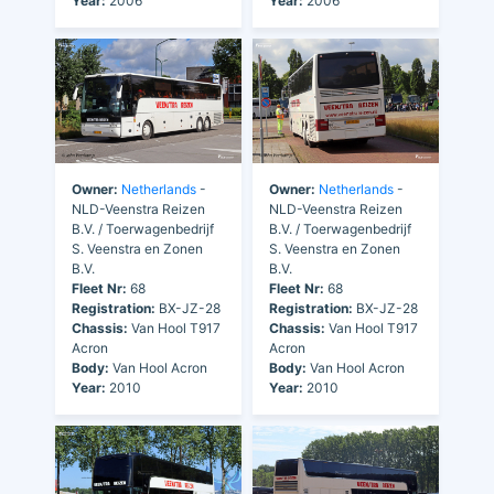
Year:
2006
Year:
2006
Owner:
Netherlands
-
Owner:
Netherlands
-
NLD-Veenstra Reizen
NLD-Veenstra Reizen
B.V. / Toerwagenbedrijf
B.V. / Toerwagenbedrijf
S. Veenstra en Zonen
S. Veenstra en Zonen
B.V.
B.V.
Fleet Nr:
68
Fleet Nr:
68
Registration:
BX-JZ-28
Registration:
BX-JZ-28
Chassis:
Van Hool T917
Chassis:
Van Hool T917
Acron
Acron
Body:
Van Hool Acron
Body:
Van Hool Acron
Year:
2010
Year:
2010