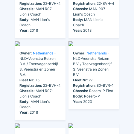
Registration:
22-BVH-4
Registration:
22-BVH-4
Chassis:
MAN R07-
Chassis:
MAN R07-
Lion's Coach
Lion's Coach
Body:
MAN Lion's
Body:
MAN Lion's
Coach
Coach
Year:
2018
Year:
2018
Owner:
Netherlands
-
Owner:
Netherlands
-
NLD-Veenstra Reizen
NLD-Veenstra Reizen
B.V. / Toerwagenbedrijf
B.V. / Toerwagenbedrijf
S. Veenstra en Zonen
S. Veenstra en Zonen
B.V.
B.V.
Fleet Nr:
75
Fleet Nr:
??
Registration:
22-BVH-4
Registration:
80-BVR-1
Chassis:
MAN R07-
Chassis:
Rosero-P First
Lion's Coach
Body:
Rosero-P
Body:
MAN Lion's
Year:
2023
Coach
Year:
2018