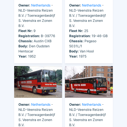
Owner:
Netherlands
-
Owner:
Netherlands
-
NLD-Veenstra Reizen
NLD-Veenstra Reizen
B.V. / Toerwagenbedrijf
B.V. / Toerwagenbedrijf
S. Veenstra en Zonen
S. Veenstra en Zonen
B.V.
B.V.
Fleet Nr:
9
Fleet Nr:
25
Registration:
B-39776
Registration:
19-46-GB
Chassis:
Austin CXB
Chassis:
Pegaso
Body:
Den Oudsten
5031L/1
Hentocar
Body:
Van Hool
Year:
1952
Year:
1975
Owner:
Netherlands
-
Owner:
Netherlands
-
NLD-Veenstra Reizen
NLD-Veenstra Reizen
B.V. / Toerwagenbedrijf
B.V. / Toerwagenbedrijf
S. Veenstra en Zonen
S. Veenstra en Zonen
B.V.
B.V.