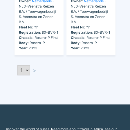
Owner:
Netherlands
-
Owner:
Netherlands
-
NLD-Veenstra Reizen
NLD-Veenstra Reizen
B.V. / Toerwagenbedrijf
B.V. / Toerwagenbedrijf
S. Veenstra en Zonen
S. Veenstra en Zonen
B.V.
B.V.
Fleet Nr:
??
Fleet Nr:
??
Registration:
80-BVR-1
Registration:
80-BVR-1
Chassis:
Rosero-P First
Chassis:
Rosero-P First
Body:
Rosero-P
Body:
Rosero-P
Year:
2023
Year:
2023
>
Discover the world of buses. Read more about travel in Africa, see our