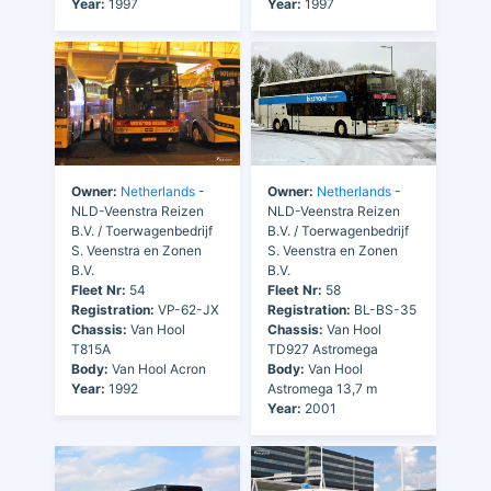
Year:
1997
Year:
1997
Owner:
Netherlands
-
Owner:
Netherlands
-
NLD-Veenstra Reizen
NLD-Veenstra Reizen
B.V. / Toerwagenbedrijf
B.V. / Toerwagenbedrijf
S. Veenstra en Zonen
S. Veenstra en Zonen
B.V.
B.V.
Fleet Nr:
54
Fleet Nr:
58
Registration:
VP-62-JX
Registration:
BL-BS-35
Chassis:
Van Hool
Chassis:
Van Hool
T815A
TD927 Astromega
Body:
Van Hool Acron
Body:
Van Hool
Year:
1992
Astromega 13,7 m
Year:
2001