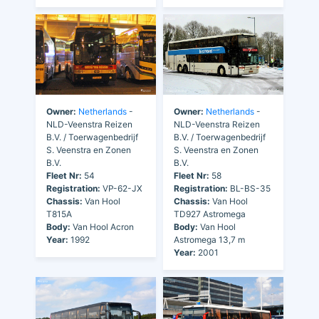
Owner:
Netherlands
-
Owner:
Netherlands
-
NLD-Veenstra Reizen
NLD-Veenstra Reizen
B.V. / Toerwagenbedrijf
B.V. / Toerwagenbedrijf
S. Veenstra en Zonen
S. Veenstra en Zonen
B.V.
B.V.
Fleet Nr:
54
Fleet Nr:
58
Registration:
VP-62-JX
Registration:
BL-BS-35
Chassis:
Van Hool
Chassis:
Van Hool
T815A
TD927 Astromega
Body:
Van Hool Acron
Body:
Van Hool
Year:
1992
Astromega 13,7 m
Year:
2001