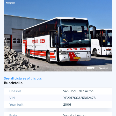
See all pictures of this bus
Busdetails
Chassis
Van Hool T917 Acron
VIN
YE2917SS325D52478
Year built
2006
Body
Van Hool Acron