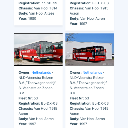
Registration:
77-SB-59
Registration:
BL-DX-03
Chassis:
Van Hool T814
Chassis:
Van Hool T915
Body:
Van Hool Alizée
Acron
Year:
1980
Body:
Van Hool Acron
Year:
1997
Owner:
Netherlands
-
Owner:
Netherlands
-
NLD-Veenstra Reizen
NLD-Veenstra Reizen
B.V. / Toerwagenbedrijf
B.V. / Toerwagenbedrijf
S. Veenstra en Zonen
S. Veenstra en Zonen
B.V.
B.V.
Fleet Nr:
53
Fleet Nr:
53
Registration:
BL-DX-03
Registration:
BL-DX-03
Chassis:
Van Hool T915
Chassis:
Van Hool T915
Acron
Acron
Body:
Van Hool Acron
Body:
Van Hool Acron
Year:
1997
Year:
1997