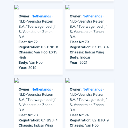
Owner:
Netherlands
-
Owner:
Netherlands
-
NLD-Veenstra Reizen
NLD-Veenstra Reizen
B.V. / Toerwagenbedrijf
B.V. / Toerwagenbedrijf
S. Veenstra en Zonen
S. Veenstra en Zonen
B.V.
B.V.
Fleet Nr:
72
Fleet Nr:
73
Registration:
05-BNB-8
Registration:
67-BSB-4
Chassis:
Van Hool EX15
Chassis:
Indcar Wing
High
Body:
Indcar
Body:
Van Hool
Year:
2021
Year:
2019
Owner:
Netherlands
-
Owner:
Netherlands
-
NLD-Veenstra Reizen
NLD-Veenstra Reizen
B.V. / Toerwagenbedrijf
B.V. / Toerwagenbedrijf
S. Veenstra en Zonen
S. Veenstra en Zonen
B.V.
B.V.
Fleet Nr:
73
Fleet Nr:
74
Registration:
67-BSB-4
Registration:
82-BJG-9
Chassis:
Indcar Wing
Chassis:
Van Hool