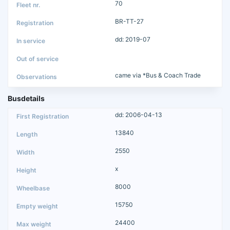
70
BR-TT-27
dd: 2019-07
came via *Bus & Coach Trade
Busdetails
dd: 2006-04-13
13840
2550
x
8000
15750
24400