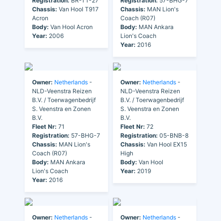
Registration:
BR-TT-27
Registration:
57-BHG-7
Chassis:
Van Hool T917
Chassis:
MAN Lion's
Acron
Coach (R07)
Body:
Van Hool Acron
Body:
MAN Ankara
Year:
2006
Lion's Coach
Year:
2016
Owner:
Netherlands
-
Owner:
Netherlands
-
NLD-Veenstra Reizen
NLD-Veenstra Reizen
B.V. / Toerwagenbedrijf
B.V. / Toerwagenbedrijf
S. Veenstra en Zonen
S. Veenstra en Zonen
B.V.
B.V.
Fleet Nr:
71
Fleet Nr:
72
Registration:
57-BHG-7
Registration:
05-BNB-8
Chassis:
MAN Lion's
Chassis:
Van Hool EX15
Coach (R07)
High
Body:
MAN Ankara
Body:
Van Hool
Lion's Coach
Year:
2019
Year:
2016
Owner:
Netherlands
-
Owner:
Netherlands
-