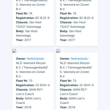
B.V. / Toerwagenbedrijf
B.V. / Toerwagenbedrijf
S. Veenstra en Zonen
S. Veenstra en Zonen
B.V.
B.V.
Fleet Nr:
74
Fleet Nr:
74
Registration:
82-BJG-9
Registration:
82-BJG-9
Chassis:
Van Hool
Chassis:
Van Hool
TDX27 Astromega
TDX27 Astromega
Body:
Van Hool
Body:
Van Hool
Astromega
Astromega
Year:
2017
Year:
2017
Owner:
Netherlands
-
Owner:
Netherlands
-
NLD-Veenstra Reizen
NLD-Veenstra Reizen
B.V. / Toerwagenbedrijf
B.V. / Toerwagenbedrijf
S. Veenstra en Zonen
S. Veenstra en Zonen
B.V.
B.V.
Fleet Nr:
75
Fleet Nr:
75
Registration:
22-BVH-4
Registration:
22-BVH-4
Chassis:
MAN R07-
Chassis:
MAN R07-
Lion's Coach
Lion's Coach
Body:
MAN Lion's
Body:
MAN Lion's
Coach
Coach
Year:
2018
Year:
2018