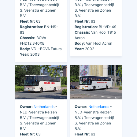
B.V. / Toerwagenbedrijf
B.V. / Toerwagenbedrijf
S. Veenstra en Zonen
S. Veenstra en Zonen
B.V.
B.V.
Fleet Nr:
63
Fleet Nr:
63
Registration:
BN-NS-
Registration:
BL-VD-49
83
Chassis:
Van Hool T915
Chassis:
BOVA
Acron
FHD12.340XE
Body:
Van Hool Acron
Body:
VDL-BOVA Futura
Year:
2002
Year:
2003
Owner:
Netherlands
-
Owner:
Netherlands
-
NLD-Veenstra Reizen
NLD-Veenstra Reizen
B.V. / Toerwagenbedrijf
B.V. / Toerwagenbedrijf
S. Veenstra en Zonen
S. Veenstra en Zonen
B.V.
B.V.
Fleet Nr:
63
Fleet Nr:
63