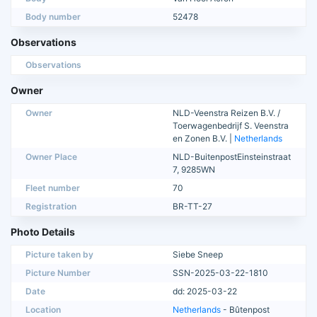
Body number
52478
Observations
Observations
Owner
Owner
NLD-Veenstra Reizen B.V. /
Toerwagenbedrijf S. Veenstra
en Zonen B.V. |
Netherlands
Owner Place
NLD-BuitenpostEinsteinstraat
7, 9285WN
Fleet number
70
Registration
BR-TT-27
Photo Details
Picture taken by
Siebe Sneep
Picture Number
SSN-2025-03-22-1810
Date
dd: 2025-03-22
Location
Netherlands
- Bûtenpost