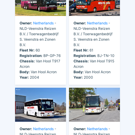
Owner:
Netherlands
-
Owner:
Netherlands
-
NLD-Veenstra Reizen
NLD-Veenstra Reizen
B.V. / Toerwagenbedrijf
B.V. / Toerwagenbedrijf
S. Veenstra en Zonen
S. Veenstra en Zonen
B.V.
B.V.
Fleet Nr:
60
Fleet Nr:
61
Registration:
BP-GP-76
Registration:
BJ-TN-10
Chassis:
Van Hool T917
Chassis:
Van Hool T915
Acron
Acron
Body:
Van Hool Acron
Body:
Van Hool Acron
Year:
2004
Year:
2000
Owner:
Netherlands
-
Owner:
Netherlands
-
NLD-Veenstra Reizen
NLD-Veenstra Reizen