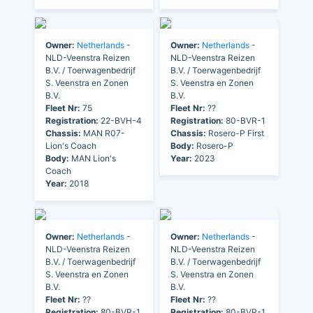
Owner:
Netherlands
-
Owner:
Netherlands
-
NLD-Veenstra Reizen
NLD-Veenstra Reizen
B.V. / Toerwagenbedrijf
B.V. / Toerwagenbedrijf
S. Veenstra en Zonen
S. Veenstra en Zonen
B.V.
B.V.
Fleet Nr:
75
Fleet Nr:
??
Registration:
22-BVH-4
Registration:
80-BVR-1
Chassis:
MAN R07-
Chassis:
Rosero-P First
Lion's Coach
Body:
Rosero-P
Body:
MAN Lion's
Year:
2023
Coach
Year:
2018
Owner:
Netherlands
-
Owner:
Netherlands
-
NLD-Veenstra Reizen
NLD-Veenstra Reizen
B.V. / Toerwagenbedrijf
B.V. / Toerwagenbedrijf
S. Veenstra en Zonen
S. Veenstra en Zonen
B.V.
B.V.
Fleet Nr:
??
Fleet Nr:
??
Registration:
80-BVR-1
Registration:
80-BVR-1