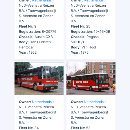
Owner:
Netherlands
-
Owner:
Netherlands
-
NLD-Veenstra Reizen
NLD-Veenstra Reizen
B.V. / Toerwagenbedrijf
B.V. / Toerwagenbedrijf
S. Veenstra en Zonen
S. Veenstra en Zonen
B.V.
B.V.
Fleet Nr:
9
Fleet Nr:
25
Registration:
B-39776
Registration:
19-46-GB
Chassis:
Austin CXB
Chassis:
Pegaso
Body:
Den Oudsten
5031L/1
Hentocar
Body:
Van Hool
Year:
1952
Year:
1975
Owner:
Netherlands
-
Owner:
Netherlands
-
NLD-Veenstra Reizen
NLD-Veenstra Reizen
B.V. / Toerwagenbedrijf
B.V. / Toerwagenbedrijf
S. Veenstra en Zonen
S. Veenstra en Zonen
B.V.
B.V.
Fleet Nr:
34
Fleet Nr:
53