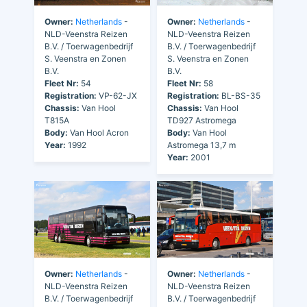
Owner:
Netherlands
-
Owner:
Netherlands
-
NLD-Veenstra Reizen
NLD-Veenstra Reizen
B.V. / Toerwagenbedrijf
B.V. / Toerwagenbedrijf
S. Veenstra en Zonen
S. Veenstra en Zonen
B.V.
B.V.
Fleet Nr:
54
Fleet Nr:
58
Registration:
VP-62-JX
Registration:
BL-BS-35
Chassis:
Van Hool
Chassis:
Van Hool
T815A
TD927 Astromega
Body:
Van Hool Acron
Body:
Van Hool
Year:
1992
Astromega 13,7 m
Year:
2001
Owner:
Netherlands
-
Owner:
Netherlands
-
NLD-Veenstra Reizen
NLD-Veenstra Reizen
B.V. / Toerwagenbedrijf
B.V. / Toerwagenbedrijf