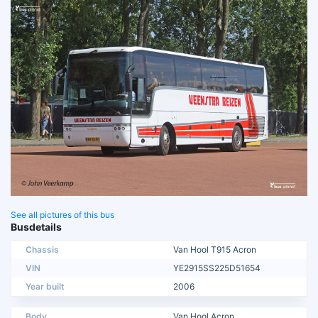
See all pictures of this bus
Busdetails
Chassis
Van Hool T915 Acron
VIN
YE2915SS225D51654
Year built
2006
Body
Van Hool Acron