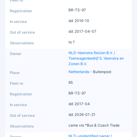
BR-TS-97
dd: 2016-10
dd: 2017-04-07
to ?
NLD-Veenstra Reizen B.V. /
Toerwagenbedrijf S. Veenstra en
Zonen B.V.
Netherlands
- Buitenpost
65
BR-TS-97
dd: 2017-04
dd: 2026-01-21
came via *Bus & Coach Trade
NLD-unidentified owner /