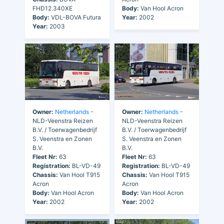
FHD12.340XE
Body:
Van Hool Acron
Body:
VDL-BOVA Futura
Year:
2002
Year:
2003
Owner:
Netherlands
-
Owner:
Netherlands
-
NLD-Veenstra Reizen
NLD-Veenstra Reizen
B.V. / Toerwagenbedrijf
B.V. / Toerwagenbedrijf
S. Veenstra en Zonen
S. Veenstra en Zonen
B.V.
B.V.
Fleet Nr:
63
Fleet Nr:
63
Registration:
BL-VD-49
Registration:
BL-VD-49
Chassis:
Van Hool T915
Chassis:
Van Hool T915
Acron
Acron
Body:
Van Hool Acron
Body:
Van Hool Acron
Year:
2002
Year:
2002