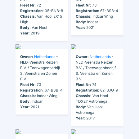
Fleet Nr:
72
Fleet Nr:
73
Registration:
05-BNB-8
Registration:
67-BSB-4
Chassis:
Van Hool EX15
Chassis:
Indcar Wing
High
Body:
Indcar
Body:
Van Hool
Year:
2021
Year:
2019
Owner:
Netherlands
-
Owner:
Netherlands
-
NLD-Veenstra Reizen
NLD-Veenstra Reizen
B.V. / Toerwagenbedrijf
B.V. / Toerwagenbedrijf
S. Veenstra en Zonen
S. Veenstra en Zonen
B.V.
B.V.
Fleet Nr:
73
Fleet Nr:
74
Registration:
67-BSB-4
Registration:
82-BJG-9
Chassis:
Indcar Wing
Chassis:
Van Hool
Body:
Indcar
TDX27 Astromega
Year:
2021
Body:
Van Hool
Astromega
Year:
2017