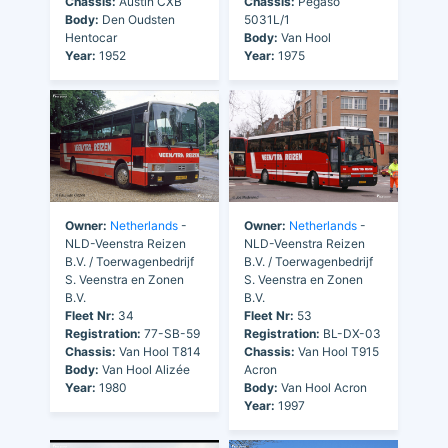
Chassis:
Austin CXB
Chassis:
Pegaso
Body:
Den Oudsten
5031L/1
Hentocar
Body:
Van Hool
Year:
1952
Year:
1975
Owner:
Netherlands
-
Owner:
Netherlands
-
NLD-Veenstra Reizen
NLD-Veenstra Reizen
B.V. / Toerwagenbedrijf
B.V. / Toerwagenbedrijf
S. Veenstra en Zonen
S. Veenstra en Zonen
B.V.
B.V.
Fleet Nr:
34
Fleet Nr:
53
Registration:
77-SB-59
Registration:
BL-DX-03
Chassis:
Van Hool T814
Chassis:
Van Hool T915
Body:
Van Hool Alizée
Acron
Year:
1980
Body:
Van Hool Acron
Year:
1997