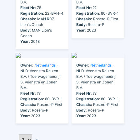
B.V.
B.V.
Fleet Nr:
75
Fleet Nr:
??
Registration:
22-BVH-4
Registration:
80-BVR-1
Chassis:
MAN R07-
Chassis:
Rosero-P First
Lion's Coach
Body:
Rosero-P
Body:
MAN Lion's
Year:
2023
Coach
Year:
2018
Owner:
Netherlands
-
Owner:
Netherlands
-
NLD-Veenstra Reizen
NLD-Veenstra Reizen
B.V. / Toerwagenbedrijf
B.V. / Toerwagenbedrijf
S. Veenstra en Zonen
S. Veenstra en Zonen
B.V.
B.V.
Fleet Nr:
??
Fleet Nr:
??
Registration:
80-BVR-1
Registration:
80-BVR-1
Chassis:
Rosero-P First
Chassis:
Rosero-P First
Body:
Rosero-P
Body:
Rosero-P
Year:
2023
Year:
2023
>