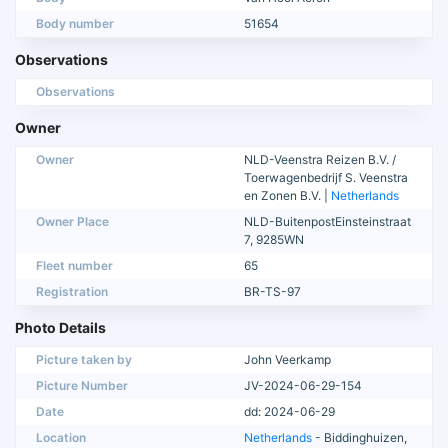
Body number
51654
Observations
Observations
Owner
Owner
NLD-Veenstra Reizen B.V. /
Toerwagenbedrijf S. Veenstra
en Zonen B.V. |
Netherlands
Owner Place
NLD-BuitenpostEinsteinstraat
7, 9285WN
Fleet number
65
Registration
BR-TS-97
Photo Details
Picture taken by
John Veerkamp
Picture Number
JV-2024-06-29-154
Date
dd: 2024-06-29
Location
Netherlands
- Biddinghuizen,