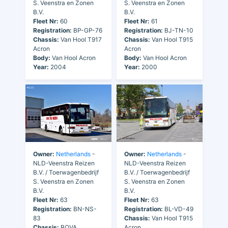
S. Veenstra en Zonen
S. Veenstra en Zonen
B.V.
B.V.
Fleet Nr:
60
Fleet Nr:
61
Registration:
BP-GP-76
Registration:
BJ-TN-10
Chassis:
Van Hool T917
Chassis:
Van Hool T915
Acron
Acron
Body:
Van Hool Acron
Body:
Van Hool Acron
Year:
2004
Year:
2000
Owner:
Netherlands
-
Owner:
Netherlands
-
NLD-Veenstra Reizen
NLD-Veenstra Reizen
B.V. / Toerwagenbedrijf
B.V. / Toerwagenbedrijf
S. Veenstra en Zonen
S. Veenstra en Zonen
B.V.
B.V.
Fleet Nr:
63
Fleet Nr:
63
Registration:
BN-NS-
Registration:
BL-VD-49
83
Chassis:
Van Hool T915
Chassis:
BOVA
Acron