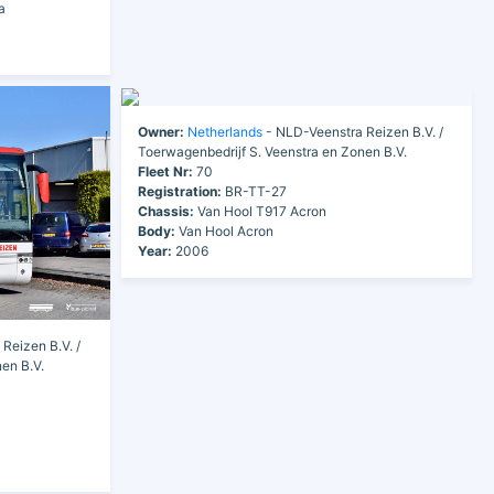
a
Owner:
Netherlands
- NLD-Veenstra Reizen B.V. /
Toerwagenbedrijf S. Veenstra en Zonen B.V.
Fleet Nr:
70
Registration:
BR-TT-27
Chassis:
Van Hool T917 Acron
Body:
Van Hool Acron
Year:
2006
Reizen B.V. /
en B.V.