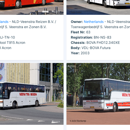
lands
- NLD-Veenstra Reizen B.V. /
Owner:
Netherlands
- NLD-Veenstra 
jf S. Veenstra en Zonen B.V.
Toerwagenbedrijf S. Veenstra en Zon
Fleet Nr:
63
J-TN-10
Registration:
BN-NS-83
ool T915 Acron
Chassis:
BOVA FHD12.340XE
l Acron
Body:
VDL-BOVA Futura
Year:
2003