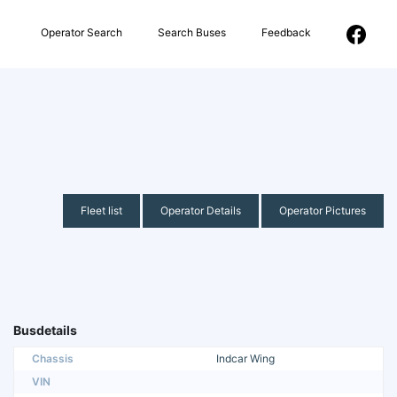
Operator Search
Search Buses
Feedback
Fleet list
Operator Details
Operator Pictures
Busdetails
Chassis
Indcar Wing
VIN