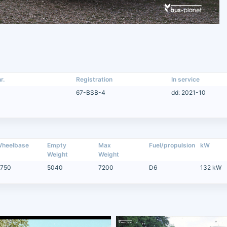
r.
Registration
In service
67-BSB-4
dd: 2021-10
heelbase
Empty
Max
Fuel/propulsion
kW
Weight
Weight
750
5040
7200
D6
132 kW