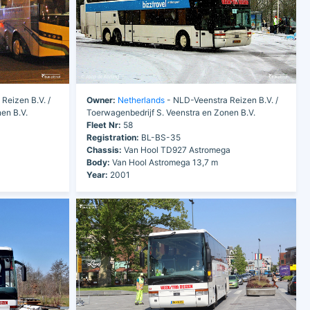
Reizen B.V. /
Owner:
Netherlands
- NLD-Veenstra Reizen B.V. /
en B.V.
Toerwagenbedrijf S. Veenstra en Zonen B.V.
Fleet Nr:
58
Registration:
BL-BS-35
Chassis:
Van Hool TD927 Astromega
Body:
Van Hool Astromega 13,7 m
Year:
2001