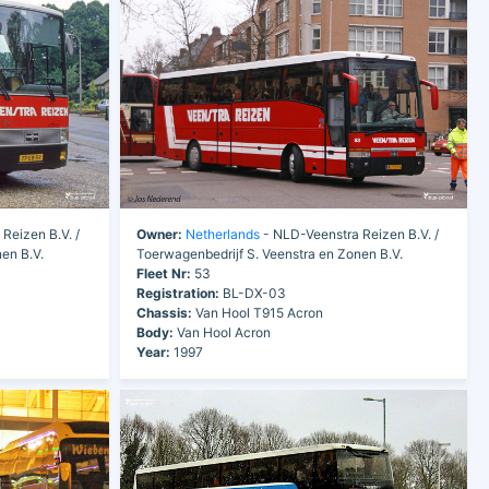
Reizen B.V. /
Owner:
Netherlands
- NLD-Veenstra Reizen B.V. /
en B.V.
Toerwagenbedrijf S. Veenstra en Zonen B.V.
Fleet Nr:
53
Registration:
BL-DX-03
Chassis:
Van Hool T915 Acron
Body:
Van Hool Acron
Year:
1997