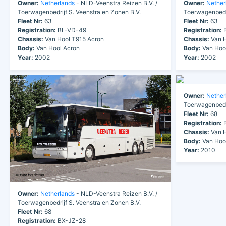
Owner:
Netherlands
- NLD-Veenstra Reizen B.V. /
Owner:
Nether
Toerwagenbedrijf S. Veenstra en Zonen B.V.
Toerwagenbedri
Fleet Nr:
63
Fleet Nr:
63
Registration:
BL-VD-49
Registration:
B
Chassis:
Van Hool T915 Acron
Chassis:
Van H
Body:
Van Hool Acron
Body:
Van Hoo
Year:
2002
Year:
2002
Owner:
Nether
Toerwagenbedri
Fleet Nr:
68
Registration:
B
Chassis:
Van H
Body:
Van Hoo
Year:
2010
Owner:
Netherlands
- NLD-Veenstra Reizen B.V. /
Toerwagenbedrijf S. Veenstra en Zonen B.V.
Fleet Nr:
68
Registration:
BX-JZ-28