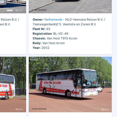
Reizen B.V. /
Owner:
Netherlands
- NLD-Veenstra Reizen B.V. /
en B.V.
Toerwagenbedrijf S. Veenstra en Zonen B.V.
Fleet Nr:
63
Registration:
BL-VD-49
Chassis:
Van Hool T915 Acron
Body:
Van Hool Acron
Year:
2002