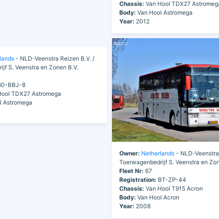
Chassis:
Van Hool TDX27 Astromeg
Body:
Van Hool Astromega
Year:
2012
lands
- NLD-Veenstra Reizen B.V. /
jf S. Veenstra en Zonen B.V.
0-BBJ-8
ool TDX27 Astromega
l Astromega
Owner:
Netherlands
- NLD-Veenstra 
Toerwagenbedrijf S. Veenstra en Zon
Fleet Nr:
67
Registration:
BT-ZP-44
Chassis:
Van Hool T915 Acron
Body:
Van Hool Acron
Year:
2008