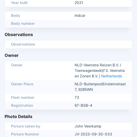
Year built
2021
Body
Indcar
Body number
Observations
Observations
Owner
Owner
NLD-Veenstra Reizen B.V. /
Toerwagenbedrijf S. Veenstra
en Zonen B.V. |
Netherlands
Owner Place
NLD-BuitenpostEinsteinstraat
7, 9285WN
Fleet number
73
Registration
67-BSB-4
Photo Details
Picture taken by
John Veerkamp
Picture Number
JV-2023-09-30-033