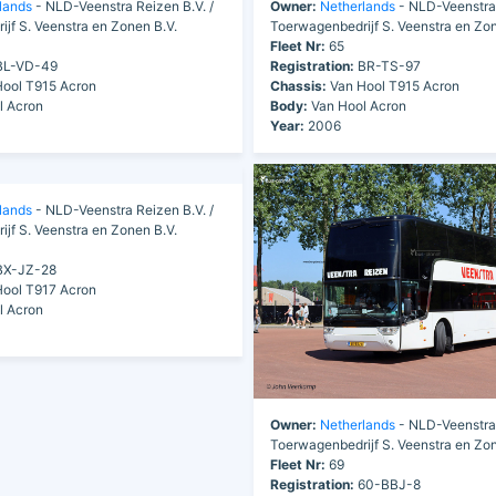
lands
- NLD-Veenstra Reizen B.V. /
Owner:
Netherlands
- NLD-Veenstra 
jf S. Veenstra en Zonen B.V.
Toerwagenbedrijf S. Veenstra en Zon
Fleet Nr:
65
L-VD-49
Registration:
BR-TS-97
ool T915 Acron
Chassis:
Van Hool T915 Acron
l Acron
Body:
Van Hool Acron
Year:
2006
lands
- NLD-Veenstra Reizen B.V. /
jf S. Veenstra en Zonen B.V.
X-JZ-28
ool T917 Acron
l Acron
Owner:
Netherlands
- NLD-Veenstra 
Toerwagenbedrijf S. Veenstra en Zon
Fleet Nr:
69
Registration:
60-BBJ-8