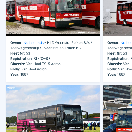
Owner:
Netherlands
- NLD-Veenstra Reizen B.V. /
Owner:
Nether
Toerwagenbedrijf S. Veenstra en Zonen B.V.
Toerwagenbedri
Fleet Nr:
53
Fleet Nr:
53
Registration:
BL-DX-03
Registration:
B
Chassis:
Van Hool T915 Acron
Chassis:
Van H
Body:
Van Hool Acron
Body:
Van Hoo
Year:
1997
Year:
1997