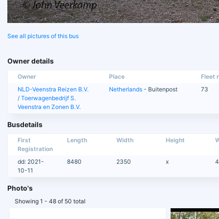
See all pictures of this bus
Owner details
Owner
Place
Fleet n
NLD-Veenstra Reizen B.V.
Netherlands
- Buitenpost
73
/ Toerwagenbedrijf S.
Veenstra en Zonen B.V.
Busdetails
First
Length
Width
Height
W
Registration
dd: 2021-
8480
2350
x
4
10-11
Photo's
Showing 1 - 48 of 50 total