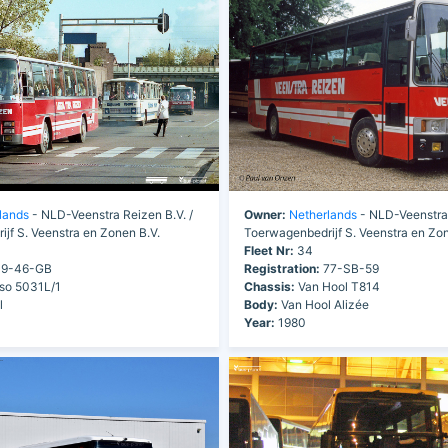
lands
- NLD-Veenstra Reizen B.V. /
Owner:
Netherlands
- NLD-Veenstra 
jf S. Veenstra en Zonen B.V.
Toerwagenbedrijf S. Veenstra en Zon
Fleet Nr:
34
9-46-GB
Registration:
77-SB-59
so 5031L/1
Chassis:
Van Hool T814
l
Body:
Van Hool Alizée
Year:
1980