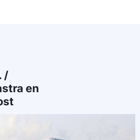
 /
stra en
ost