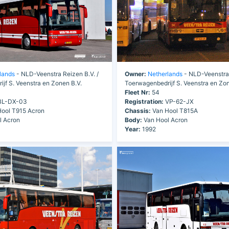
lands
- NLD-Veenstra Reizen B.V. /
Owner:
Netherlands
- NLD-Veenstra 
jf S. Veenstra en Zonen B.V.
Toerwagenbedrijf S. Veenstra en Zon
Fleet Nr:
54
L-DX-03
Registration:
VP-62-JX
ool T915 Acron
Chassis:
Van Hool T815A
l Acron
Body:
Van Hool Acron
Year:
1992