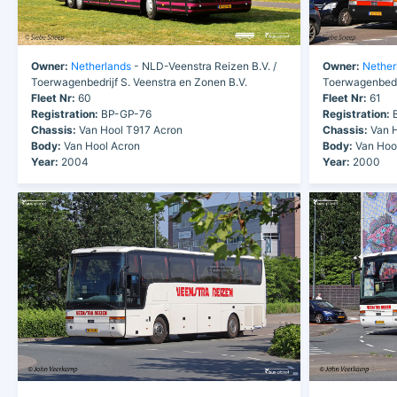
Owner:
Netherlands
- NLD-Veenstra Reizen B.V. /
Owner:
Nether
Toerwagenbedrijf S. Veenstra en Zonen B.V.
Toerwagenbedri
Fleet Nr:
60
Fleet Nr:
61
Registration:
BP-GP-76
Registration:
B
Chassis:
Van Hool T917 Acron
Chassis:
Van H
Body:
Van Hool Acron
Body:
Van Hoo
Year:
2004
Year:
2000