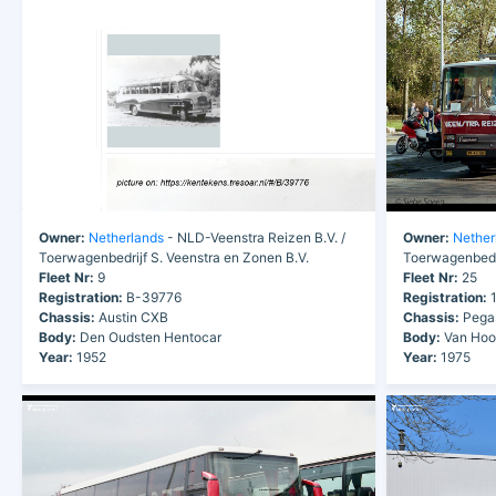
Owner:
Netherlands
- NLD-Veenstra Reizen B.V. /
Owner:
Nether
Toerwagenbedrijf S. Veenstra en Zonen B.V.
Toerwagenbedri
Fleet Nr:
9
Fleet Nr:
25
Registration:
B-39776
Registration:
1
Chassis:
Austin CXB
Chassis:
Pega
Body:
Den Oudsten Hentocar
Body:
Van Hoo
Year:
1952
Year:
1975