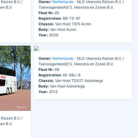
Reizen B.V. /
Owner:
Netherlands
- NLD-Veenstra Reizen B.V. /
en B.V.
Toerwagenbedrijf S. Veenstra en Zonen B.V.
Fleet Nr:
65
Registration:
BR-TS-97
Chassis:
Van Hool T915 Acron
Body:
Van Hool Acron
Year:
2006
Owner:
Netherlands
- NLD-Veenstra Reizen B.V. /
Toerwagenbedrijf S. Veenstra en Zonen B.V.
Fleet Nr:
69
Registration:
60-BBJ-8
Chassis:
Van Hool TDX27 Astromega
Body:
Van Hool Astromega
Year:
2012
Reizen B.V. /
en B.V.