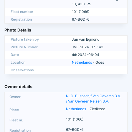
10, 4301RS
Fleet number
101 (1066)
Registration
67-BGD-6
Photo Details
Picture taken by
Jan van Egmond
Picture Number
JVE-2024-07-143
Date
dd: 2024-06-04
Location
Netherlands
- Goes
Observations
Owner details
NLD-Busbedrijf Van Oeveren B.V.
/ Van Oeveren Reizen B.V.
Netherlands
- Zierikzee
101 (1066)
67-BGD-6