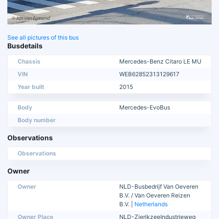
See all pictures of this bus
Busdetails
Chassis
Mercedes-Benz Citaro LE MU
VIN
WEB62852313129617
Year built
2015
Body
Mercedes-EvoBus
Body number
Observations
Observations
Owner
Owner
NLD-Busbedrijf Van Oeveren
B.V. / Van Oeveren Reizen
B.V. |
Netherlands
Owner Place
NLD-ZierikzeeIndustrieweg