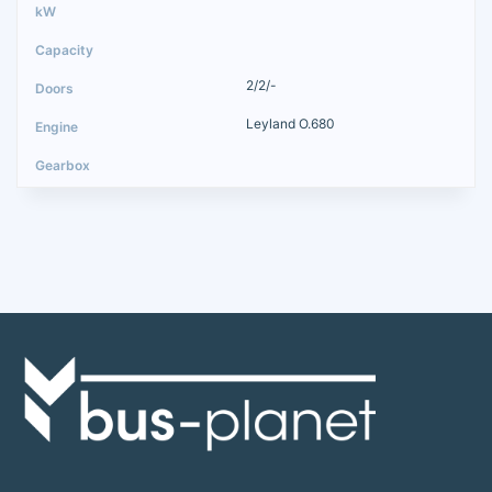
2/2/-
Leyland O.680