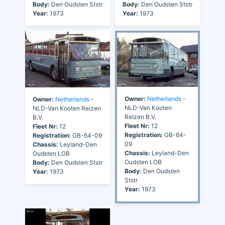
Body:
Den Oudsten Ststr
Body:
Den Oudsten Ststr
Year:
1973
Year:
1973
Owner:
Netherlands
-
Owner:
Netherlands
-
NLD-Van Kooten
NLD-Van Kooten Reizen
Reizen B.V.
B.V.
Fleet Nr:
12
Fleet Nr:
12
Registration:
GB-64-
Registration:
GB-64-09
09
Chassis:
Leyland-Den
Chassis:
Leyland-Den
Oudsten LOB
Oudsten LOB
Body:
Den Oudsten Ststr
Body:
Den Oudsten
Year:
1973
Ststr
Year:
1973