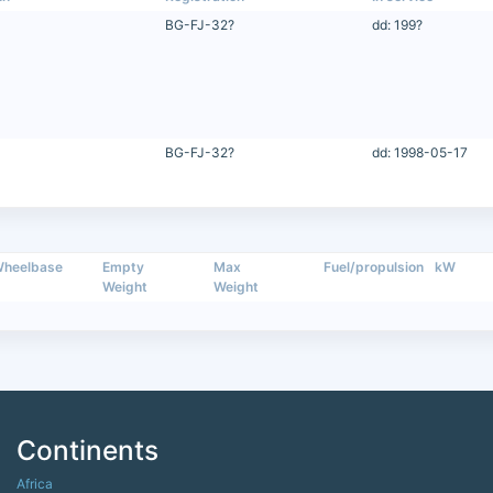
BG-FJ-32?
dd: 199?
BG-FJ-32?
dd: 1998-05-17
heelbase
Empty
Max
Fuel/propulsion
kW
Weight
Weight
Continents
Africa