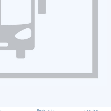
r.
Registration
In service