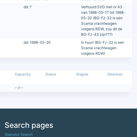
dd: ?
Verhuurd SVD met nr 43
van 1998-05-17 tot 1998-
05-20 (BG-FJ-32 is een
Scania vrachtwagen
volgens RDW, zou dit de
BG-FJ-43 zijn???)
dd: 1998-05-20
In huur! (BG-FJ-32 is een
Scania vrachtwagen
volgens RDW)
Capacity
Doors
Engine
Gearbox
--/--
Search pages
Operator Search