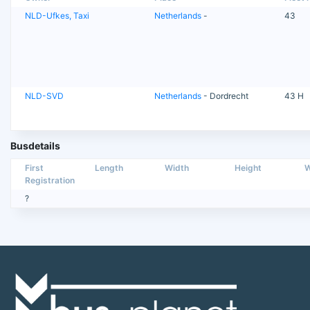
NLD-Ufkes, Taxi
Netherlands
-
43
NLD-SVD
Netherlands
- Dordrecht
43 H
Busdetails
First
Length
Width
Height
W
Registration
?