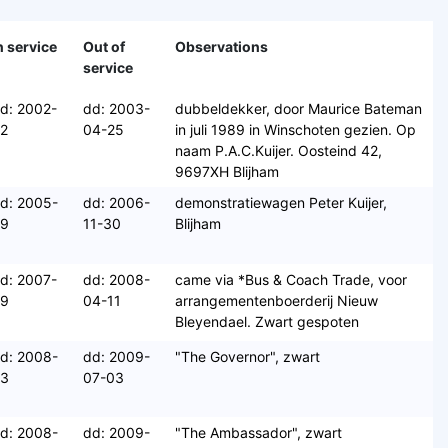
n service
Out of
Observations
service
d: 2002-
dd: 2003-
dubbeldekker, door Maurice Bateman
2
04-25
in juli 1989 in Winschoten gezien. Op
naam P.A.C.Kuijer. Oosteind 42,
9697XH Blijham
d: 2005-
dd: 2006-
demonstratiewagen Peter Kuijer,
09
11-30
Blijham
d: 2007-
dd: 2008-
came via *Bus & Coach Trade, voor
09
04-11
arrangementenboerderij Nieuw
Bleyendael. Zwart gespoten
d: 2008-
dd: 2009-
"The Governor", zwart
03
07-03
d: 2008-
dd: 2009-
"The Ambassador", zwart