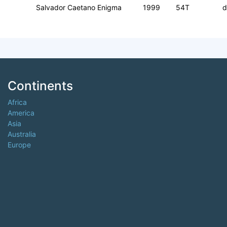
Salvador Caetano Enigma
1999
54T
d
Continents
Africa
America
Asia
Australia
Europe