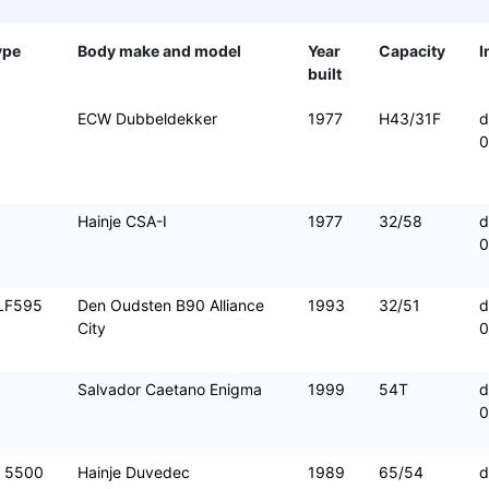
ype
Body make and model
Year
Capacity
I
built
ECW Dubbeldekker
1977
H43/31F
d
0
Hainje CSA-I
1977
32/58
d
LF595
Den Oudsten B90 Alliance
1993
32/51
d
City
Salvador Caetano Enigma
1999
54T
d
D 5500
Hainje Duvedec
1989
65/54
d