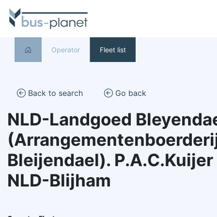
Operator
Fleet list
Back to search
Go back
NLD-Landgoed Bleyenda
(Arrangementenboerderi
Bleijendael). P.A.C.Kuijer
NLD-Blijham