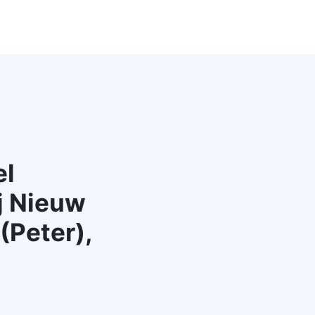
el
j Nieuw
 (Peter),