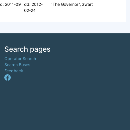
d: 2011-09
dd: 2012-
"The Governor", zwart
02-24
Search pages
Operator Search
Search Buses
Feedback