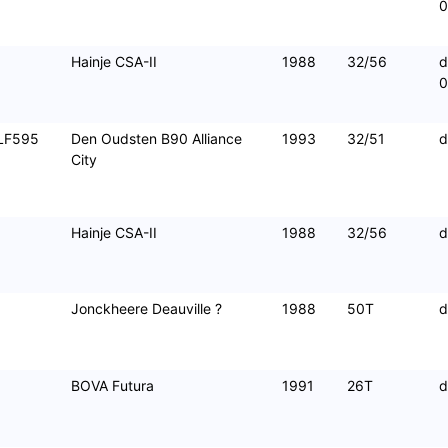
Hainje CSA-II
1988
32/56
d
LF595
Den Oudsten B90 Alliance
1993
32/51
d
City
Hainje CSA-II
1988
32/56
d
Jonckheere Deauville ?
1988
50T
d
BOVA Futura
1991
26T
d