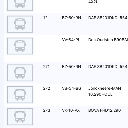
4X2)
12
BZ-50-RH
DAF SB201DKDL554
-
VV-84-PL
Den Oudsten B90BA
271
BZ-50-RH
DAF SB201DKDL554
272
VB-54-BG
Jonckheere-MAN
16.290HOCL
273
VK-10-PX
BOVA FHD12.290