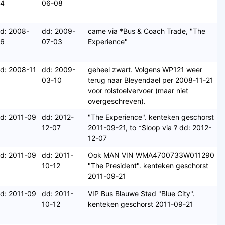
04
06-08
d: 2008-
dd: 2009-
came via *Bus & Coach Trade, "The
06
07-03
Experience"
d: 2008-11
dd: 2009-
geheel zwart. Volgens WP121 weer
03-10
terug naar Bleyendael per 2008-11-21
voor rolstoelvervoer (maar niet
overgeschreven).
d: 2011-09
dd: 2012-
"The Experience". kenteken geschorst
12-07
2011-09-21, to *Sloop via ? dd: 2012-
12-07
d: 2011-09
dd: 2011-
Ook MAN VIN WMA4700733W011290
10-12
"The President". kenteken geschorst
2011-09-21
d: 2011-09
dd: 2011-
VIP Bus Blauwe Stad "Blue City".
10-12
kenteken geschorst 2011-09-21