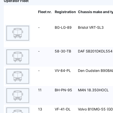
Operator Fleet
Fleet nr.
Registration
Chassis make and t
-
BG-LG-89
Bristol VRT-SL3
-
58-30-TB
DAF SB201DKDL554
-
VV-84-PL
Den Oudsten B90BA
11
BH-PN-95
MAN 18.350HOCL
13
VF-41-DL
Volvo B10MG-55 (G