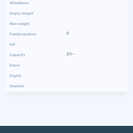
D
27/--