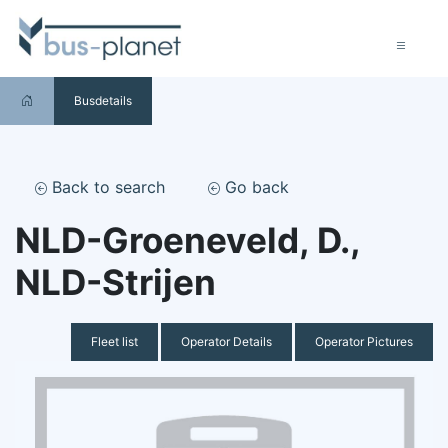
Busdetails
Back to search
Go back
NLD-Groeneveld, D.,
NLD-Strijen
Fleet list
Operator Details
Operator Pictures