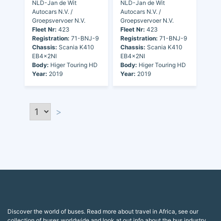
NLD-Jan de Wit
NLD-Jan de Wit
Autocars N.V. /
Autocars N.V. /
Groepsvervoer N.V.
Groepsvervoer N.V.
Fleet Nr:
423
Fleet Nr:
423
Registration:
71-BNJ-9
Registration:
71-BNJ-9
Chassis:
Scania K410
Chassis:
Scania K410
EB4x2NI
EB4x2NI
Body:
Higer Touring HD
Body:
Higer Touring HD
Year:
2019
Year:
2019
>
Discover the world of buses. Read more about travel in Africa, see our
collection of buses worldwide and look at out info about the bus industry.