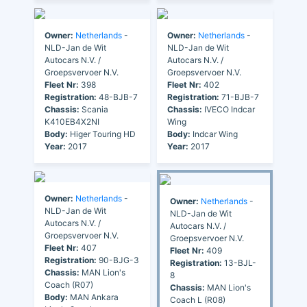
Owner:
Netherlands
-
Owner:
Netherlands
-
NLD-Jan de Wit
NLD-Jan de Wit
Autocars N.V. /
Autocars N.V. /
Groepsvervoer N.V.
Groepsvervoer N.V.
Fleet Nr:
398
Fleet Nr:
402
Registration:
48-BJB-7
Registration:
71-BJB-7
Chassis:
Scania
Chassis:
IVECO Indcar
K410EB4X2NI
Wing
Body:
Higer Touring HD
Body:
Indcar Wing
Year:
2017
Year:
2017
Owner:
Netherlands
-
Owner:
Netherlands
-
NLD-Jan de Wit
NLD-Jan de Wit
Autocars N.V. /
Autocars N.V. /
Groepsvervoer N.V.
Groepsvervoer N.V.
Fleet Nr:
407
Fleet Nr:
409
Registration:
90-BJG-3
Registration:
13-BJL-
Chassis:
MAN Lion's
8
Coach (R07)
Chassis:
MAN Lion's
Body:
MAN Ankara
Coach L (R08)