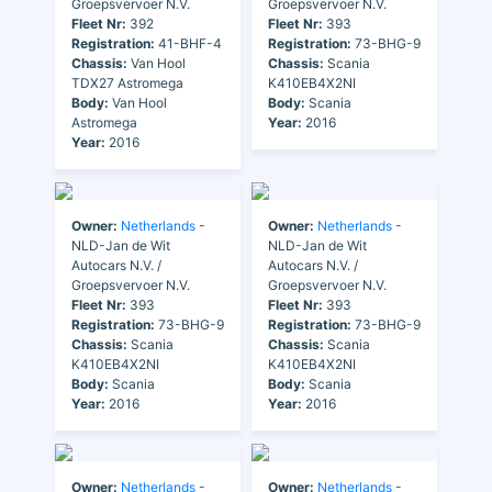
Groepsvervoer N.V.
Groepsvervoer N.V.
Fleet Nr:
392
Fleet Nr:
393
Registration:
41-BHF-4
Registration:
73-BHG-9
Chassis:
Van Hool
Chassis:
Scania
TDX27 Astromega
K410EB4X2NI
Body:
Van Hool
Body:
Scania
Astromega
Year:
2016
Year:
2016
Owner:
Netherlands
-
Owner:
Netherlands
-
NLD-Jan de Wit
NLD-Jan de Wit
Autocars N.V. /
Autocars N.V. /
Groepsvervoer N.V.
Groepsvervoer N.V.
Fleet Nr:
393
Fleet Nr:
393
Registration:
73-BHG-9
Registration:
73-BHG-9
Chassis:
Scania
Chassis:
Scania
K410EB4X2NI
K410EB4X2NI
Body:
Scania
Body:
Scania
Year:
2016
Year:
2016
Owner:
Netherlands
-
Owner:
Netherlands
-