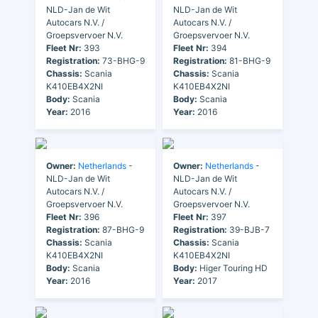
NLD-Jan de Wit
NLD-Jan de Wit
Autocars N.V. /
Autocars N.V. /
Groepsvervoer N.V.
Groepsvervoer N.V.
Fleet Nr:
393
Fleet Nr:
394
Registration:
73-BHG-9
Registration:
81-BHG-9
Chassis:
Scania
Chassis:
Scania
K410EB4X2NI
K410EB4X2NI
Body:
Scania
Body:
Scania
Year:
2016
Year:
2016
Owner:
Netherlands
-
Owner:
Netherlands
-
NLD-Jan de Wit
NLD-Jan de Wit
Autocars N.V. /
Autocars N.V. /
Groepsvervoer N.V.
Groepsvervoer N.V.
Fleet Nr:
396
Fleet Nr:
397
Registration:
87-BHG-9
Registration:
39-BJB-7
Chassis:
Scania
Chassis:
Scania
K410EB4X2NI
K410EB4X2NI
Body:
Scania
Body:
Higer Touring HD
Year:
2016
Year:
2017