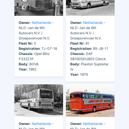
Owner:
Netherlands
-
Owner:
Netherlands
-
NLD-Jan de Wit
NLD-Jan de Wit
Autocars N.V. /
Autocars N.V. /
Groepsvervoer N.V.
Groepsvervoer N.V.
Fleet Nr:
5
Fleet Nr:
81
Registration:
TJ-07-18
Registration:
85-JB-11
Chassis:
Opel Blitz
Chassis:
DAF
F332Z1P
SB1605DU605 Clerck
Body:
BOVA
Body:
Plaxton Supreme
Year:
1962
IV
Year:
1979
Owner:
Netherlands
-
Owner:
Netherlands
-
NLD-Jan de Wit
NLD-Jan de Wit