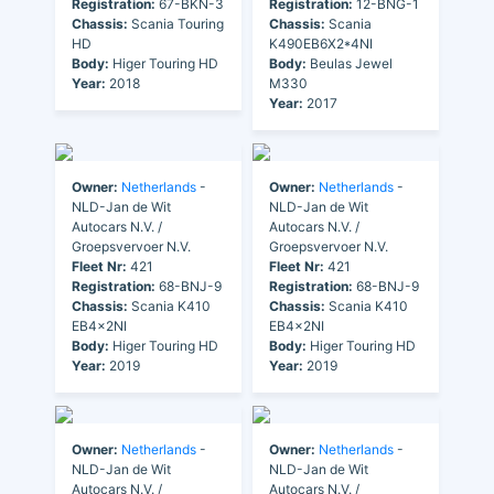
Registration:
67-BKN-3
Registration:
12-BNG-1
Chassis:
Scania Touring
Chassis:
Scania
HD
K490EB6X2*4NI
Body:
Higer Touring HD
Body:
Beulas Jewel
Year:
2018
M330
Year:
2017
Owner:
Netherlands
-
Owner:
Netherlands
-
NLD-Jan de Wit
NLD-Jan de Wit
Autocars N.V. /
Autocars N.V. /
Groepsvervoer N.V.
Groepsvervoer N.V.
Fleet Nr:
421
Fleet Nr:
421
Registration:
68-BNJ-9
Registration:
68-BNJ-9
Chassis:
Scania K410
Chassis:
Scania K410
EB4x2NI
EB4x2NI
Body:
Higer Touring HD
Body:
Higer Touring HD
Year:
2019
Year:
2019
Owner:
Netherlands
-
Owner:
Netherlands
-
NLD-Jan de Wit
NLD-Jan de Wit
Autocars N.V. /
Autocars N.V. /