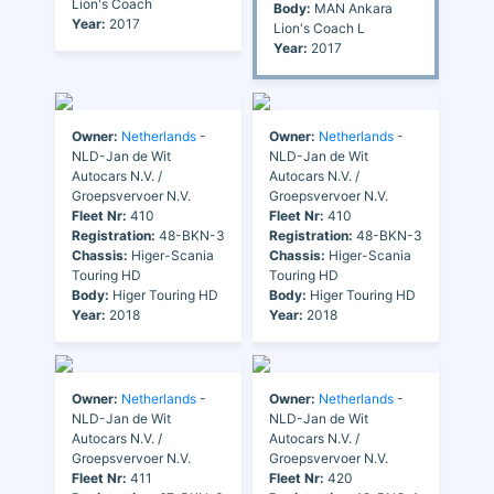
Lion's Coach
Body:
MAN Ankara
Year:
2017
Lion's Coach L
Year:
2017
Owner:
Netherlands
-
Owner:
Netherlands
-
NLD-Jan de Wit
NLD-Jan de Wit
Autocars N.V. /
Autocars N.V. /
Groepsvervoer N.V.
Groepsvervoer N.V.
Fleet Nr:
410
Fleet Nr:
410
Registration:
48-BKN-3
Registration:
48-BKN-3
Chassis:
Higer-Scania
Chassis:
Higer-Scania
Touring HD
Touring HD
Body:
Higer Touring HD
Body:
Higer Touring HD
Year:
2018
Year:
2018
Owner:
Netherlands
-
Owner:
Netherlands
-
NLD-Jan de Wit
NLD-Jan de Wit
Autocars N.V. /
Autocars N.V. /
Groepsvervoer N.V.
Groepsvervoer N.V.
Fleet Nr:
411
Fleet Nr:
420