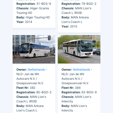
Registration:
31-BDS-9
Registration:
79-BGD-2
Chassis:
Higer-Scania
Chassis:
MAN Lion's
Touring HD
Coach L (R08)
Body:
Higer Touring HD
Body:
MAN Ankara
Year:
2014
Lion's Coach L
Year:
2015
Owner:
Netherlands
-
Owner:
Netherlands
-
NLD-Jan de Wit
NLD-Jan de Wit
Autocars N.V. /
Autocars N.V. /
Groepsvervoer N.V.
Groepsvervoer N.V.
Fleet Nr:
382
Fleet Nr:
384
Registration:
80-BGD-2
Registration:
63-BGG-9
Chassis:
MAN Lion's
Chassis:
MAN Lion's
Coach L (R08)
Intercity
Body:
MAN Ankara
Body:
MAN Lion's
Lion's Coach L
Intercity