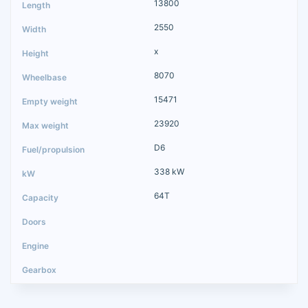
13800
2550
x
8070
15471
23920
D6
338 kW
64T