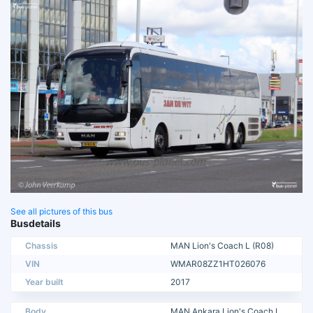
See all pictures of this bus
Busdetails
Chassis
MAN Lion's Coach L (R08)
VIN
WMAR08ZZ1HT026076
Year built
2017
Body
MAN Ankara Lion's Coach L