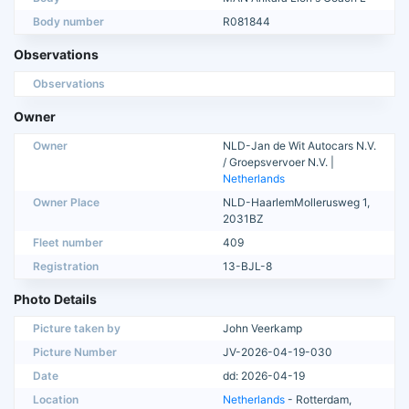
Body number
R081844
Observations
Observations
Owner
Owner
NLD-Jan de Wit Autocars N.V.
/ Groepsvervoer N.V. |
Netherlands
Owner Place
NLD-HaarlemMollerusweg 1,
2031BZ
Fleet number
409
Registration
13-BJL-8
Photo Details
Picture taken by
John Veerkamp
Picture Number
JV-2026-04-19-030
Date
dd: 2026-04-19
Location
Netherlands
- Rotterdam,