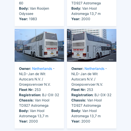
60
TD927 Astromega
Body:
Van Rooijen
Body:
Van Hool
Odyssee
Astromega 13,7 m
Year:
1983
Year:
2000
Owner:
Netherlands
-
Owner:
Netherlands
-
NLD-Jan de Wit
NLD-Jan de Wit
Autocars N.V. /
Autocars N.V. /
Groepsvervoer N.V.
Groepsvervoer N.V.
Fleet Nr:
253
Fleet Nr:
253
Registration:
BJ-DX-32
Registration:
BJ-DX-32
Chassis:
Van Hool
Chassis:
Van Hool
TD927 Astromega
TD927 Astromega
Body:
Van Hool
Body:
Van Hool
Astromega 13,7 m
Astromega 13,7 m
Year:
2000
Year:
2000