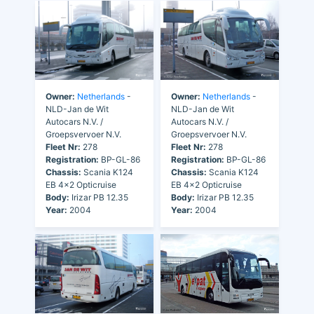
Owner:
Netherlands
-
Owner:
Netherlands
-
NLD-Jan de Wit
NLD-Jan de Wit
Autocars N.V. /
Autocars N.V. /
Groepsvervoer N.V.
Groepsvervoer N.V.
Fleet Nr:
278
Fleet Nr:
278
Registration:
BP-GL-86
Registration:
BP-GL-86
Chassis:
Scania K124
Chassis:
Scania K124
EB 4x2 Opticruise
EB 4x2 Opticruise
Body:
Irizar PB 12.35
Body:
Irizar PB 12.35
Year:
2004
Year:
2004