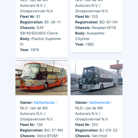
Autocars N.V. /
Autocars N.V. /
Groepsvervoer N.V.
Groepsvervoer N.V.
Fleet Nr:
81
Fleet Nr:
105
Registration:
85-JB-11
Registration:
BD-67-VH
Chassis:
DAF
Chassis:
Neoplan N116
SB1605DU605 Clerck
Body:
Auwaerter
Body:
Plaxton Supreme
Cityliner
IV
Year:
1982
Year:
1979
Owner:
Netherlands
-
Owner:
Netherlands
-
NLD-Jan de Wit
NLD-Jan de Wit
Autocars N.V. /
Autocars N.V. /
Groepsvervoer N.V.
Groepsvervoer N.V.
Fleet Nr:
126
Fleet Nr:
253
Registration:
BG-27-RN
Registration:
BJ-DX-32
Chassis:
Volvo B10M-
Chassis:
Van Hool