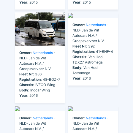
Year:
2015
Year:
2015
Owner:
Netherlands
-
NLD-Jan de Wit
Autocars N.V. /
Groepsvervoer N.V.
Fleet Nr:
392
Registration:
41-BHF-4
Owner:
Netherlands
-
Chassis:
Van Hool
NLD-Jan de Wit
TDX27 Astromega
Autocars N.V. /
Body:
Van Hool
Groepsvervoer N.V.
Astromega
Fleet Nr:
386
Year:
2016
Registration:
48-BGZ-7
Chassis:
IVECO Wing
Body:
Indcar Wing
Year:
2016
Owner:
Netherlands
-
Owner:
Netherlands
-
NLD-Jan de Wit
NLD-Jan de Wit
Autocars N.V. /
Autocars N.V. /