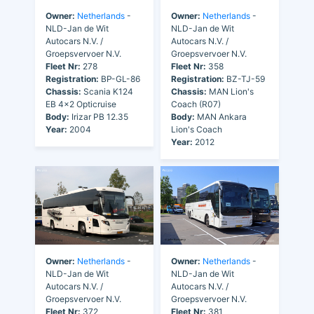
Owner:
Netherlands
-
Owner:
Netherlands
-
NLD-Jan de Wit
NLD-Jan de Wit
Autocars N.V. /
Autocars N.V. /
Groepsvervoer N.V.
Groepsvervoer N.V.
Fleet Nr:
278
Fleet Nr:
358
Registration:
BP-GL-86
Registration:
BZ-TJ-59
Chassis:
Scania K124
Chassis:
MAN Lion's
EB 4x2 Opticruise
Coach (R07)
Body:
Irizar PB 12.35
Body:
MAN Ankara
Year:
2004
Lion's Coach
Year:
2012
Owner:
Netherlands
-
Owner:
Netherlands
-
NLD-Jan de Wit
NLD-Jan de Wit
Autocars N.V. /
Autocars N.V. /
Groepsvervoer N.V.
Groepsvervoer N.V.
Fleet Nr:
372
Fleet Nr:
381