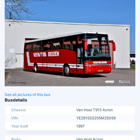
See all pictures of this bus
Busdetails
Chassis
Van Hool T915 Acron
VIN
YE2915SS255M25059
Year built
1997
Body
Van Hool Acron