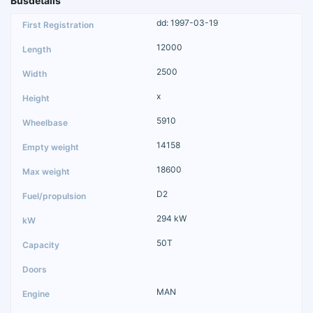
Busdetails
dd: 1997-03-19
12000
2500
x
5910
14158
18600
D2
294 kW
50T
MAN