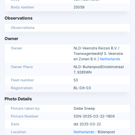
Body number
25059
Observations
Observations
Owner
Owner
NLD-Veenstra Reizen B.V. /
Toerwagenbedrijf S. Veenstra
en Zonen B.V. |
Netherlands
Owner Place
NLD-BuitenpostEinsteinstraat
7, 9285WN
Fleet number
53
Registration
BL-DX-03
Photo Details
Picture taken by
Siebe Sneep
Picture Number
SSN-2025-03-22-1809
Date
dd: 2025-03-22
Location
Netherlands
- Bûtenpost