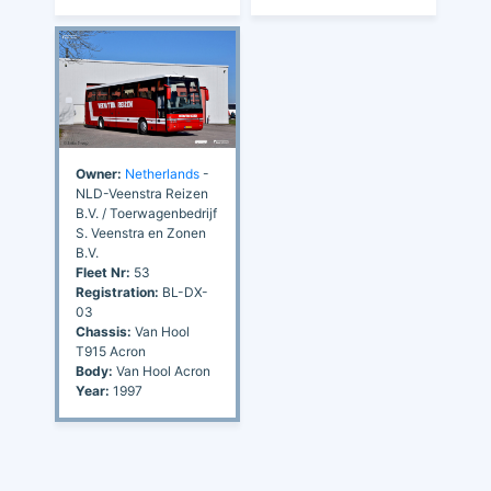
Owner:
Netherlands
-
NLD-Veenstra Reizen
B.V. / Toerwagenbedrijf
S. Veenstra en Zonen
B.V.
Fleet Nr:
53
Registration:
BL-DX-
03
Chassis:
Van Hool
T915 Acron
Body:
Van Hool Acron
Year:
1997