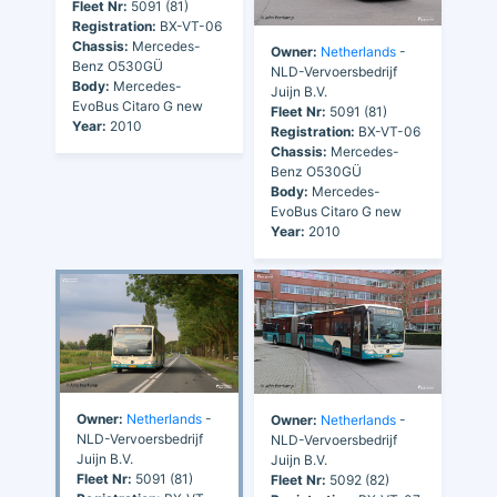
Fleet Nr:
5091 (81)
Registration:
BX-VT-06
Chassis:
Mercedes-
Owner:
Netherlands
-
Benz O530GÜ
NLD-Vervoersbedrijf
Body:
Mercedes-
Juijn B.V.
EvoBus Citaro G new
Fleet Nr:
5091 (81)
Year:
2010
Registration:
BX-VT-06
Chassis:
Mercedes-
Benz O530GÜ
Body:
Mercedes-
EvoBus Citaro G new
Year:
2010
Owner:
Netherlands
-
Owner:
Netherlands
-
NLD-Vervoersbedrijf
NLD-Vervoersbedrijf
Juijn B.V.
Juijn B.V.
Fleet Nr:
5091 (81)
Fleet Nr:
5092 (82)