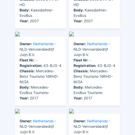
HD
HD
Body:
Kaessbohrer-
Body:
Kaessbohrer-
EvoBus
EvoBus
Year:
2007
Year:
2007
Owner:
Netherlands
-
Owner:
Netherlands
-
NLD-Vervoersbedrijf
NLD-Vervoersbedrijf
Juijn B.V.
Juijn B.V.
Fleet Nr:
-
Fleet Nr:
-
Registration:
43-BJG-4
Registration:
43-BJG-4
Chassis:
Mercedes-
Chassis:
Mercedes-
Benz Tourismo 16RHD-
Benz Tourismo 16RHD-
M/2A
M/2A
Body:
Mercedes-
Body:
Mercedes-
EvoBus Tourismo
EvoBus Tourismo
Year:
2017
Year:
2017
Owner:
Netherlands
-
Owner:
Netherlands
-
NLD-Vervoersbedrijf
NLD-Vervoersbedrijf
Juijn B.V.
Juijn B.V.