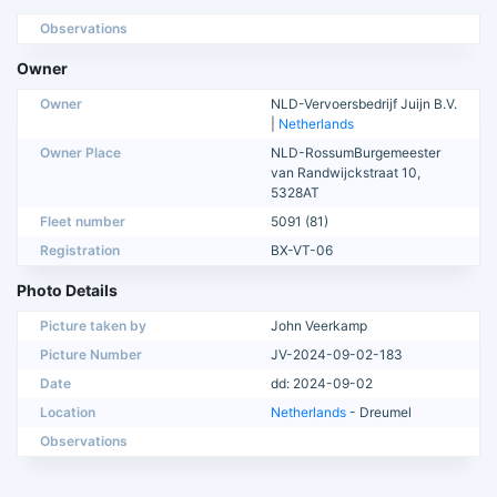
Observations
Owner
Owner
NLD-Vervoersbedrijf Juijn B.V.
|
Netherlands
Owner Place
NLD-RossumBurgemeester
van Randwijckstraat 10,
5328AT
Fleet number
5091 (81)
Registration
BX-VT-06
Photo Details
Picture taken by
John Veerkamp
Picture Number
JV-2024-09-02-183
Date
dd: 2024-09-02
Location
Netherlands
- Dreumel
Observations