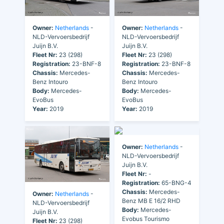
Owner:
Netherlands
-
Owner:
Netherlands
-
NLD-Vervoersbedrijf
NLD-Vervoersbedrijf
Juijn B.V.
Juijn B.V.
Fleet Nr:
23 (298)
Fleet Nr:
23 (298)
Registration:
23-BNF-8
Registration:
23-BNF-8
Chassis:
Mercedes-
Chassis:
Mercedes-
Benz Intouro
Benz Intouro
Body:
Mercedes-
Body:
Mercedes-
EvoBus
EvoBus
Year:
2019
Year:
2019
Owner:
Netherlands
-
NLD-Vervoersbedrijf
Juijn B.V.
Fleet Nr:
-
Registration:
65-BNG-4
Chassis:
Mercedes-
Owner:
Netherlands
-
Benz MB E 16/2 RHD
NLD-Vervoersbedrijf
Body:
Mercedes-
Juijn B.V.
Evobus Tourismo
Fleet Nr:
23 (298)