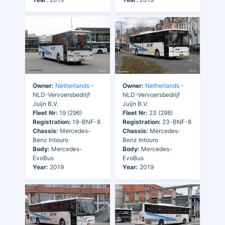
Owner:
Netherlands
-
Owner:
Netherlands
-
NLD-Vervoersbedrijf
NLD-Vervoersbedrijf
Juijn B.V.
Juijn B.V.
Fleet Nr:
19 (296)
Fleet Nr:
23 (298)
Registration:
19-BNF-8
Registration:
23-BNF-8
Chassis:
Mercedes-
Chassis:
Mercedes-
Benz Intouro
Benz Intouro
Body:
Mercedes-
Body:
Mercedes-
EvoBus
EvoBus
Year:
2019
Year:
2019