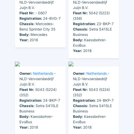
NLD-Vervoersbedrijf
NLD-Vervoersbedrijf
Juijn B.V.
Juijn B.V.
Fleet Nr:
- 0607
Fleet Nr:
5042 (5223)
Registration:
24-BVG-7
(356)
Chassis:
Mercedes-
Registration:
23-BKP-7
Benz Sprinter City 35
Chassis:
Setra S415LE
Body:
Mercedes
Business
Year:
2016
Body:
Kaessbohrer-
EvoBus
Year:
2018
Owner:
Netherlands
-
Owner:
Netherlands
-
NLD-Vervoersbedrijf
NLD-Vervoersbedrijf
Juijn B.V.
Juijn B.V.
Fleet Nr:
5043 (5224)
Fleet Nr:
5043 (5224)
(352)
(352)
Registration:
24-BKP-7
Registration:
24-BKP-7
Chassis:
Setra S415LE
Chassis:
Setra S415LE
Business
Business
Body:
Kaessbohrer-
Body:
Kaessbohrer-
EvoBus
EvoBus
Year:
2018
Year:
2018