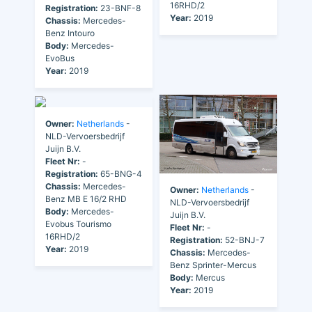
16RHD/2
Registration:
23-BNF-8
Year:
2019
Chassis:
Mercedes-
Benz Intouro
Body:
Mercedes-
EvoBus
Year:
2019
Owner:
Netherlands
-
NLD-Vervoersbedrijf
Juijn B.V.
Fleet Nr:
-
Registration:
65-BNG-4
Chassis:
Mercedes-
Owner:
Netherlands
-
Benz MB E 16/2 RHD
NLD-Vervoersbedrijf
Body:
Mercedes-
Juijn B.V.
Evobus Tourismo
Fleet Nr:
-
16RHD/2
Registration:
52-BNJ-7
Year:
2019
Chassis:
Mercedes-
Benz Sprinter-Mercus
Body:
Mercus
Year:
2019