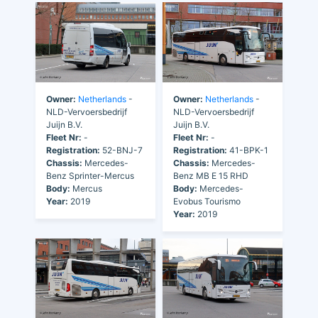
Owner:
Netherlands
-
Owner:
Netherlands
-
NLD-Vervoersbedrijf
NLD-Vervoersbedrijf
Juijn B.V.
Juijn B.V.
Fleet Nr:
-
Fleet Nr:
-
Registration:
52-BNJ-7
Registration:
41-BPK-1
Chassis:
Mercedes-
Chassis:
Mercedes-
Benz Sprinter-Mercus
Benz MB E 15 RHD
Body:
Mercus
Body:
Mercedes-
Year:
2019
Evobus Tourismo
Year:
2019