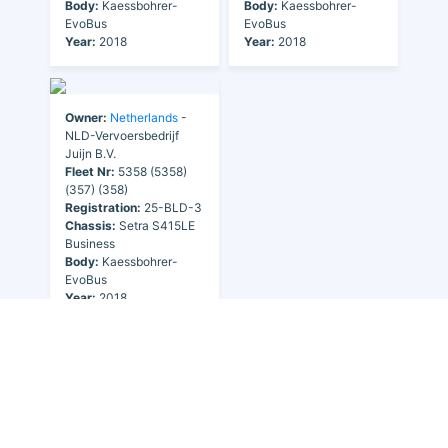
Body:
Kaessbohrer-
Body:
Kaessbohrer-
EvoBus
EvoBus
Year:
2018
Year:
2018
Owner:
Netherlands
-
NLD-Vervoersbedrijf
Juijn B.V.
Fleet Nr:
5358 (5358)
(357) (358)
Registration:
25-BLD-3
Chassis:
Setra S415LE
Business
Body:
Kaessbohrer-
EvoBus
Year:
2018