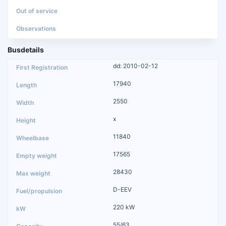
Busdetails
dd: 2010-02-12
17940
2550
x
11840
17565
28430
D-EEV
220 kW
55/63