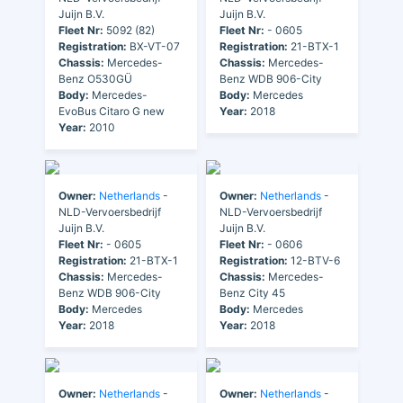
Juijn B.V.
Juijn B.V.
Fleet Nr:
5092 (82)
Fleet Nr:
- 0605
Registration:
BX-VT-07
Registration:
21-BTX-1
Chassis:
Mercedes-
Chassis:
Mercedes-
Benz O530GÜ
Benz WDB 906-City
Body:
Mercedes-
Body:
Mercedes
EvoBus Citaro G new
Year:
2018
Year:
2010
Owner:
Netherlands
-
Owner:
Netherlands
-
NLD-Vervoersbedrijf
NLD-Vervoersbedrijf
Juijn B.V.
Juijn B.V.
Fleet Nr:
- 0605
Fleet Nr:
- 0606
Registration:
21-BTX-1
Registration:
12-BTV-6
Chassis:
Mercedes-
Chassis:
Mercedes-
Benz WDB 906-City
Benz City 45
Body:
Mercedes
Body:
Mercedes
Year:
2018
Year:
2018
Owner:
Netherlands
-
Owner:
Netherlands
-