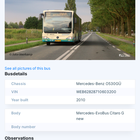
See all pictures of this bus
Busdetails
Chassis
Mercedes-Benz O530GÜ
VIN
WEB62828710603200
Year built
2010
Body
Mercedes-EvoBus Citaro G
new
Body number
Observations