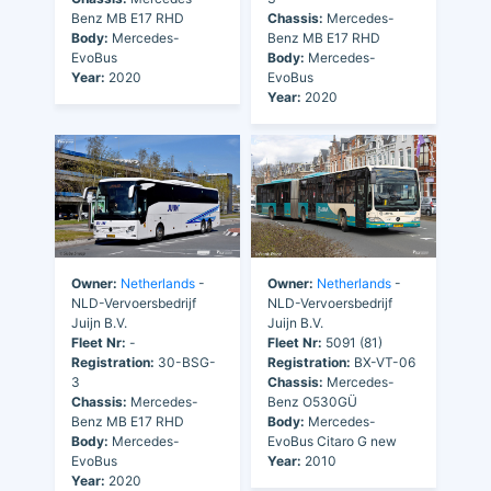
Benz MB E17 RHD
Chassis:
Mercedes-
Body:
Mercedes-
Benz MB E17 RHD
EvoBus
Body:
Mercedes-
Year:
2020
EvoBus
Year:
2020
Owner:
Netherlands
-
Owner:
Netherlands
-
NLD-Vervoersbedrijf
NLD-Vervoersbedrijf
Juijn B.V.
Juijn B.V.
Fleet Nr:
-
Fleet Nr:
5091 (81)
Registration:
30-BSG-
Registration:
BX-VT-06
3
Chassis:
Mercedes-
Chassis:
Mercedes-
Benz O530GÜ
Benz MB E17 RHD
Body:
Mercedes-
Body:
Mercedes-
EvoBus Citaro G new
EvoBus
Year:
2010
Year:
2020