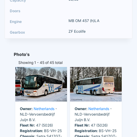
MB OM 457 (h)LA
ZF Ecolife
Photo's
Showing 1 - 45 of 45 total
Owner:
Netherlands
-
Owner:
Netherlands
-
NLD-Vervoersbedrijf
NLD-Vervoersbedrijf
Juijn B.V.
Juijn B.V.
Fleet Nr:
47 (5026)
Fleet Nr:
47 (5026)
Registration:
BS-VH-25
Registration:
BS-VH-25
Chassis:
Setra S417GT-
Chassis:
Setra S417GT-