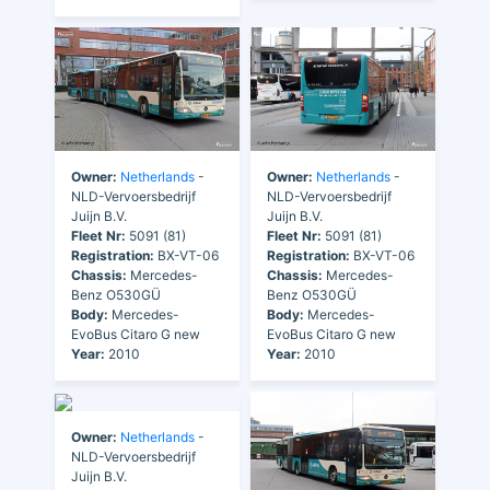
Owner:
Netherlands
-
Owner:
Netherlands
-
NLD-Vervoersbedrijf
NLD-Vervoersbedrijf
Juijn B.V.
Juijn B.V.
Fleet Nr:
5091 (81)
Fleet Nr:
5091 (81)
Registration:
BX-VT-06
Registration:
BX-VT-06
Chassis:
Mercedes-
Chassis:
Mercedes-
Benz O530GÜ
Benz O530GÜ
Body:
Mercedes-
Body:
Mercedes-
EvoBus Citaro G new
EvoBus Citaro G new
Year:
2010
Year:
2010
Owner:
Netherlands
-
NLD-Vervoersbedrijf
Juijn B.V.